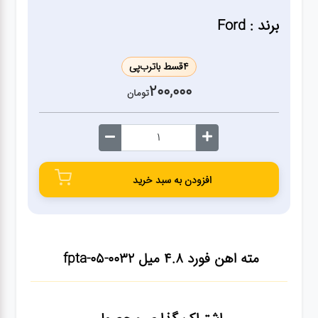
ژنراتور
برند : Ford
مته
4
قسط با
ترب‌پی
200,000
ابزار
تومان
بادی
ابزار
مکانیکی
افزودن به سبد خرید
بکس
مته اهن فورد 4.8 میل fpta-05-0032
تیغه و
صفحه
صفحه