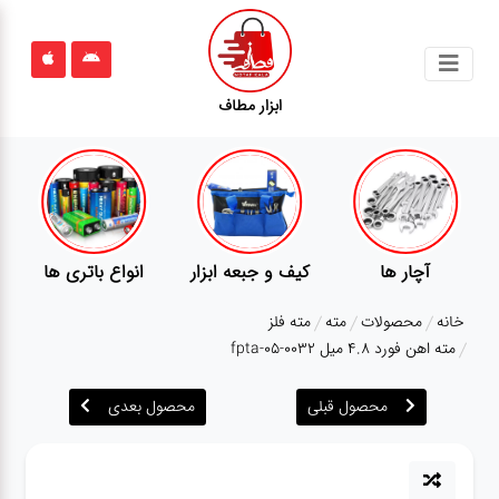
جستجو
ابزار مطاف
محصولات
قوانین
سایت
ارتباط
آچار ها
کیف و جبعه ابزار
انواع باتری ها
باما
خانه
محصولات
مته
مته فلز
درباره
مته اهن فورد 4.8 میل fpta-05-0032
ما
محصول قبلی
محصول بعدی
بلاگ
محصولات