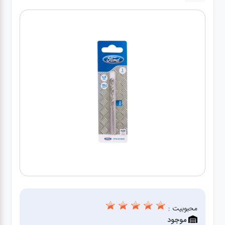
کارواش
خانگی
ابزار
دستی
ابزار
برقی
انواع
چراغ ها
ابزار
شارژی
محبوبیت :
موجود