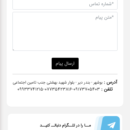
آدرس :
بوشهر - بندر دیر - بلوار شهید بهشتی جنب تامین اجتماعی
تلفن :
٠٩١٧٣٧٠٥٤٠٣-07735423816-09933741215
مــا را در تلــگرام دنبالــ کنیــد