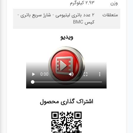
وزن
2.93 کیلوگرم
متعلقات
2 عدد باتری لیتیومی - شارژ سریع باتری -
گجت
کیس BMC
ویدیو
قفل
اشتراک گذاری محصول