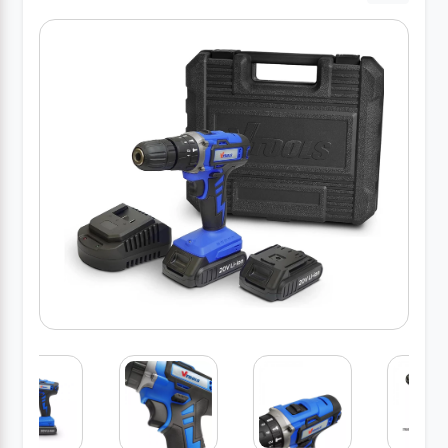
کارواش
خانگی
ابزار
دستی
ابزار
برقی
انواع
چراغ ها
ابزار
شارژی