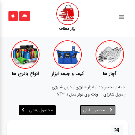
جستجو
ابزار مطاف
محصولات
قوانین
سایت
ارتباط
پمپ
تجهیزات کمپ
گجت
باما
خانه
محصولات
ابزار شارژی
دریل شارژی
درباره
دریل شارژی20 ولت وی تولز مدل VT1211
ما
محصول قبلی
محصول بعدی
بلاگ
محصولات