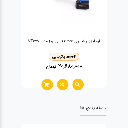
جامپر 5 کاره توبیز مدل TbS-20A
بلوو
4
قسط با
ترب‌پی
12,540,000
تومان
دسته بندی ها