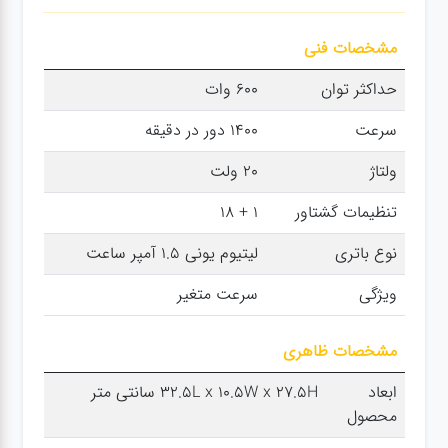
سنباده
مشخصات فنی
آچار ها
حداکثر توان
600 وات
سرعت
1400 دور در دقیقه
کیف و
جبعه
ولتاژ
20 ولت
ابزار
تنظیمات گشتاور
1 + 18
نوع باتری
لیتیوم یونی 1.5 آمپر ساعت
انواع
باتری ها
ویژگی
سرعت متغیر
پمپ
مشخصات ظاهری
ابعاد
‎32.5L x 10.5W x 27.5H سانتی متر
محصول
تجهیزات
کمپ