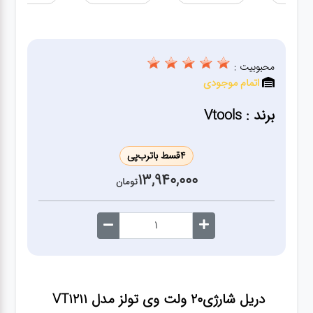
ژنراتور
مته
محبوبیت :
اتمام موجودی
ابزار
بادی
برند : Vtools
ابزار
4
قسط با
ترب‌پی
مکانیکی
13,940,000
تومان
بکس
تیغه و
صفحه
دریل شارژی20 ولت وی تولز مدل VT1211
صفحه