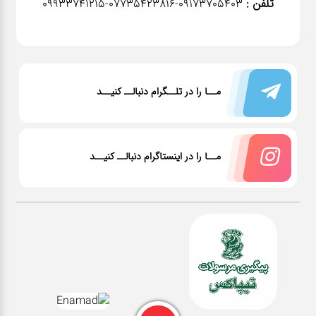
تلفن :
٠٩١٧٣٧٠٥٤٠٣-07735423816-09933741215
مــا را در تلــگرام دنبالــ کنیــد
مــا را در اینستاگرام دنبالــ کنیــد