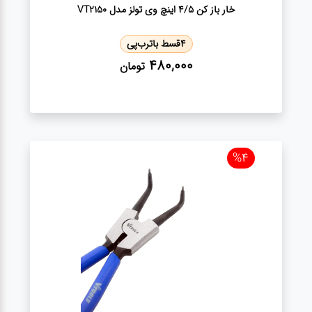
خار باز كن 4/5 اینچ وی تولز مدل VT2150
4
قسط با
ترب‌پی
480,000
تومان
%4