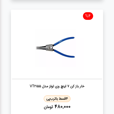
سنباده
%4
آچار ها
کیف و
جبعه
ابزار
انواع
باتری ها
خار باز کن 7 اینچ وی تولز مدل VT2155
پمپ
4
قسط با
ترب‌پی
480,000
تومان
تجهیزات
کمپ