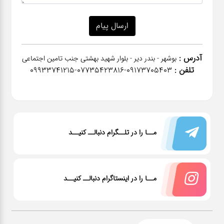
آدرس :
بوشهر - بندر دیر - بلوار شهید بهشتی جنب تامین اجتماعی
تلفن :
٠٩١٧٣٧٠٥٤٠٣-07735423816-09933741215
مــا را در تلــگرام دنبالــ کنیــد
مــا را در اینستاگرام دنبالــ کنیــد