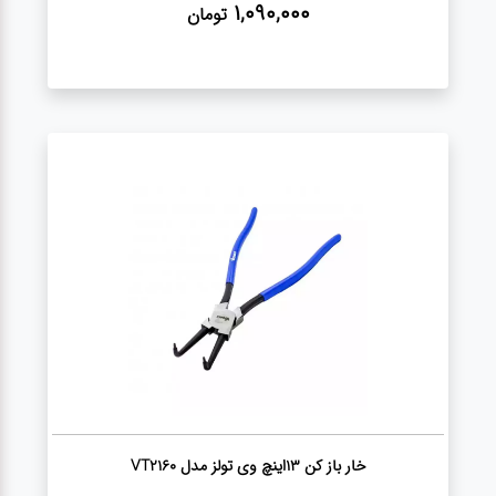
1,090,000
تومان
خار باز کن 13اینچ وی تولز مدل VT2160