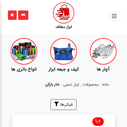
جستجو
ابزار مطاف
محصولات
قوانین
سایت
ارتباط
آچار ها
کیف و جبعه ابزار
انواع باتری ها
باما
خانه
محصولات
ابزار دستی
خار بازکن
درباره
ما
بلاگ
فیلترها
محصولات
%4