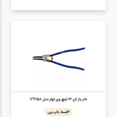
گجت
قفل
خار باز کن 13 اینچ وی تولز مدل VT2158
4
قسط با
ترب‌پی