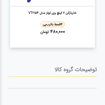
خاربازکن 7 اینچ وی تولز مدل VT2154
4
قسط با
ترب‌پی
480,000
تومان
توضیحات گروه کالا