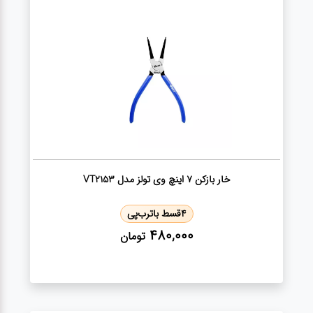
کارواش
خانگی
ابزار
دستی
ابزار
برقی
خار بازکن ۷ اینچ وی تولز مدل VT2153
انواع
چراغ ها
4
قسط با
ترب‌پی
480,000
تومان
ابزار
شارژی