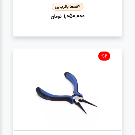
4
قسط با
ترب‌پی
1,050,000
تومان
%4