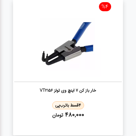
ژنراتور
%4
مته
ابزار
بادی
ابزار
مکانیکی
بکس
خار باز کن 7 اینچ وی تولز VT2156
4
قسط با
ترب‌پی
تیغه و
480,000
تومان
صفحه
صفحه