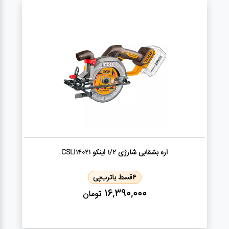
ژنراتور
مته
ابزار
بادی
ابزار
مکانیکی
بکس
اره بشقابی شارژی 1/2 اینکو CSLI14021
4
قسط با
ترب‌پی
تیغه و
16,390,000
تومان
صفحه
صفحه