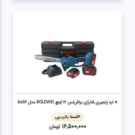
سنباده
آچار ها
کیف و
جبعه
ابزار
انواع
باتری ها
⭐ اره زنجیری شارژی براش‌لس 12 اینچ BOLEWEI مدل bol12
پمپ
4
قسط با
ترب‌پی
16,500,000
تومان
تجهیزات
کمپ