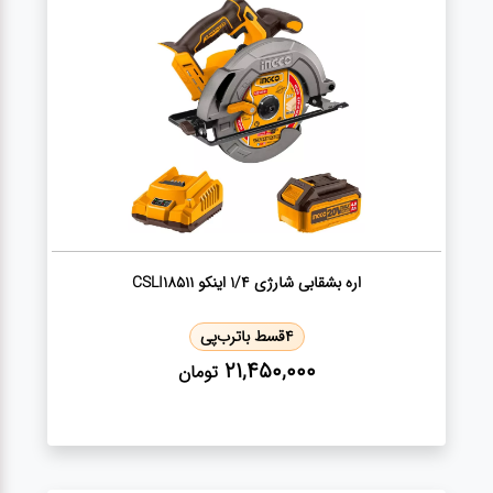
کارواش
خانگی
ابزار
دستی
ابزار
برقی
اره بشقابی شارژی 1/4 اینکو CSLI18511
انواع
چراغ ها
4
قسط با
ترب‌پی
21,450,000
تومان
ابزار
شارژی