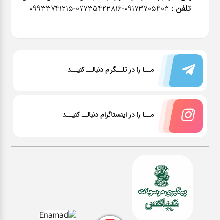
تلفن :
٠٩١٧٣٧٠٥٤٠٣-07735423816-09933741215
مــا را در تلــگرام دنبالــ کنیــد
مــا را در اینستاگرام دنبالــ کنیــد