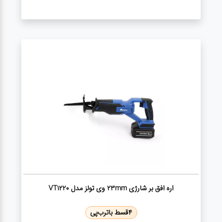
گجت
قفل
اره افق بر شارژی 23mm وی تولز مدل VT1220
4
قسط با
ترب‌پی