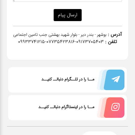
آدرس :
بوشهر - بندر دیر - بلوار شهید بهشتی جنب تامین اجتماعی
تلفن :
٠٩١٧٣٧٠٥٤٠٣-07735423816-09933741215
مــا را در تلــگرام دنبالــ کنیــد
مــا را در اینستاگرام دنبالــ کنیــد