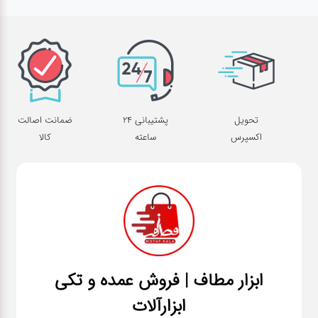
ژنراتور
مته
ابزار
بادی
تحویل
پشتیبانی 24
ضمانت اصالت
اکسپرس
ساعته
کالا
ابزار
مکانیکی
بکس
تیغه و
صفحه
ابزار مطاف | فروش عمده و تکی
ابزارآلات
صفحه