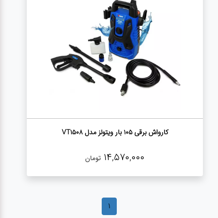
کارواش
خانگی
ابزار
دستی
ابزار
برقی
کارواش برقی 105 بار ویتولز مدل VT1508
انواع
چراغ ها
14,570,000
تومان
ابزار
شارژی
1