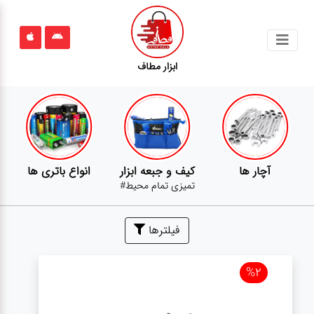
جستجو
ابزار مطاف
محصولات
قوانین
سایت
ارتباط
آچار ها
کیف و جبعه ابزار
انواع باتری ها
باما
تمیزی تمام محیط#
درباره
ما
فیلترها
بلاگ
%2
محصولات